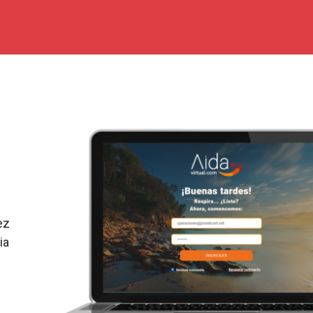
ez
ia