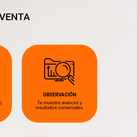
 VENTA
OBSERVACIÓN
CA
ú
Te muestro avances y
Recibe 
resultados comerciales.
p