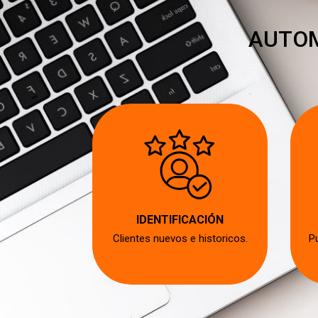
AUTOM
CIÓN
IDENTIFICACIÓN
to con los
Clientes nuevos e historicos.
P
s.