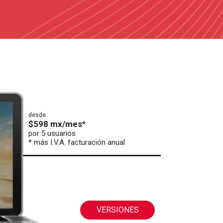
desde
$598 mx/mes*
por 5 usuarios
* más I.V.A. facturación anual
VERSIONES